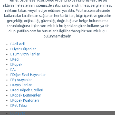
Terrier, Japanese Tosa, Dogo Argentino ve Fila Brasileiro ile bu
ırkların melezlerinin, sitemizde satışı, sahiplendirilmesi, sergilenmesi,
reklamı, takası veya hediye edilmesi yasaktır. Patiilan.com sitesinde
kullanıcılar tarafından sağlanan her türlü ilan, bilgi, içerik ve görselin
gerçekliği, orijinalliği, güvenliği, doğruluğu ve belge bulundurma
zorunluluğuna ilişkin sorumluluk bu içerikleri giren kullanıcıya ait
olup, patiilan.com bu hususlarla ilgili herhangi bir sorumluluğu
bulunmamaktadır.
Acil Acil
Fiyatı Düşenler
Tüm Vitrin İlanları
Kedi
Köpek
At
Diğer Evcil Hayvanlar
Eş Arayanlar
Kayıp İlanları
Kedi Köpek Otelleri
Köpek Eğitmenleri
Köpek Kuaförleri
Pet Taksi
Giriş yap