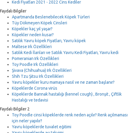
Kedi Fiyatları 2021 - 2022 Cins Kediler
Faydalı Bilgiler
Apartmanda Beslenebilecek Köpek Türleri
Tüy Dökmeyen Köpek Cinsleri
Köpekler kaç yıl yaşar?
Köpekler neden kusar?
Satılık Yavru köpek Fiyatları, Yavru köpek
Maltese Irk Özellkleri
Satılık Kedi İlanları ve Satılık Yavru Kedi Fiyatları, Yavru kedi
Pomeranian Irk Özellikleri
Toy Poodle Irk Özellikleri
Şivava (Chihuahua) Irk Özellikleri
Shih Tzu Şitsu Irk Özellikleri
Yavru köpekler kuru mamaya nasıl ve ne zaman başlanır?
Köpeklerde Corona virüs
Köpeklerde Barınak hastalığı (kennel cough) , Bronşit , Çiftlik
Hastalığı ve tedavisi
Faydalı Bilgiler 2
Toy Poodle cinsi köpeklerde renk neden açılır? Renk açılmaması
için neler yapılır?
Yavru köpeklerde tuvalet eğitimi
Yavru köpeklerde aşı takvimi