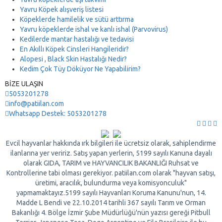
Yavru Köpek alışveriş listesi
Köpeklerde hamilelik ve sütü arttırma
Yavru köpeklerde ishal ve kanlı ishal (Parvovirus)
Kedilerde mantar hastalığı ve tedavisi
En Akıllı Köpek Cinsleri Hangileridir?
Alopesi , Black Skin Hastalığı Nedir?
Kedim Çok Tüy Döküyor Ne Yapabilirim?
BİZE ULAŞIN
5053201278
info@patiilan.com
Whatsapp Destek: 5053201278
Evcil hayvanlar hakkında ırk bilgileri ile ücretsiz olarak, sahiplendirme
ilanlarına yer veririz. Satış yapan yerlerin, 5199 sayılı Kanuna dayalı
olarak GIDA, TARIM ve HAYVANCILIK BAKANLIĞI Ruhsat ve
Kontrollerine tabi olması gerekiyor. patiilan.com olarak "hayvan satışı,
üretimi, aracılık, bulundurma veya komisyonculuk"
yapmamaktayız.5199 sayılı Hayvanları Koruma Kanunu'nun, 14.
Madde L Bendi ve 22.10.2014 tarihli 367 sayılı Tarım ve Orman
Bakanlığı 4. Bölge İzmir Şube Müdürlüğü'nün yazısı gereği Pitbull