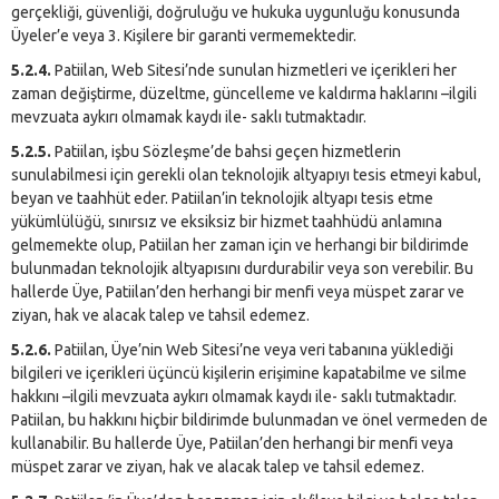
gerçekliği, güvenliği, doğruluğu ve hukuka uygunluğu konusunda
Üyeler’e veya 3. Kişilere bir garanti vermemektedir.
5.2.4.
Patiilan, Web Sitesi’nde sunulan hizmetleri ve içerikleri her
zaman değiştirme, düzeltme, güncelleme ve kaldırma haklarını –ilgili
mevzuata aykırı olmamak kaydı ile- saklı tutmaktadır.
5.2.5.
Patiilan, işbu Sözleşme’de bahsi geçen hizmetlerin
sunulabilmesi için gerekli olan teknolojik altyapıyı tesis etmeyi kabul,
beyan ve taahhüt eder. Patiilan’in teknolojik altyapı tesis etme
yükümlülüğü, sınırsız ve eksiksiz bir hizmet taahhüdü anlamına
gelmemekte olup, Patiilan her zaman için ve herhangi bir bildirimde
bulunmadan teknolojik altyapısını durdurabilir veya son verebilir. Bu
hallerde Üye, Patiilan’den herhangi bir menfi veya müspet zarar ve
ziyan, hak ve alacak talep ve tahsil edemez.
5.2.6.
Patiilan, Üye’nin Web Sitesi’ne veya veri tabanına yüklediği
bilgileri ve içerikleri üçüncü kişilerin erişimine kapatabilme ve silme
hakkını –ilgili mevzuata aykırı olmamak kaydı ile- saklı tutmaktadır.
Patiilan, bu hakkını hiçbir bildirimde bulunmadan ve önel vermeden de
kullanabilir. Bu hallerde Üye, Patiilan’den herhangi bir menfi veya
müspet zarar ve ziyan, hak ve alacak talep ve tahsil edemez.