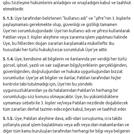
işbu Sözleşme hükümlerini anladığını ve onayladığını kabul ve taahhüt
etmektedir.
5.1.3.
Üye tarafından belirlenen “kullanıcı adı” ve “şifre”nin 3. kişilerle
paylaşmaması gerekmekte olup, güvenliği ve gizliliği tamamen
Üye’nin sorumluluğundadır. Üye’nin kullanıcı adı ve şifresi kullanılarak
Patiilan veya 3. Kişiler aleyhine veya zararına işlem yapılması halinde
Üye, bu fiillerden doğan zararları karşılamakla mükelleftir. Bu
husustaki her türlü hukuki/cezai sorumluluk Üye’ye aittir.
5.1.4.
Üye, kendisine ait bilgilerin ve ilanlarında yer verdiği her türlü
görsel, işitsel, yazılı ve sair sağlanan bilgi/içeriklerin gerçekliğinden,
güvenliğinden, doğruluğundan ve hukuka uygunluğundan bizzat
sorumludur. Üye’ye ait bilgiler ve ilanlar, Patiilan tarafından hiçbir
kontrole tabi tutulmadığı için, Üye’nin bu yöndeki
uygunsuzluklarından ya da hatalarından Patiilan’in herhangi bir
sorumluluğu söz konusu olmayacaktır. Üye, bu yükümlülüklere
uymaması sebebi ile 3. kişiler ve/veya Patiilan nezdinde doğabilecek
tüm zararları derhal tazmin edeceğini kabul, beyan ve taahhüt eder.
5.1.5.
Üye, Patiilan aleyhine dava, adli-idari soruşturma, icra takibi
yollarıyla yasal işlem başlatılması veya adli veya idari makamlardan ve
diğer tüm kamu kuruluşları tarafından herhangi bir bilgi veya belgenin