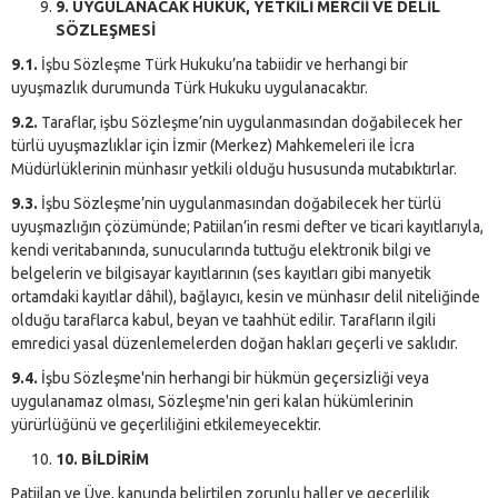
9. UYGULANACAK HUKUK, YETKİLİ MERCİİ VE DELİL
SÖZLEŞMESİ
9.1.
İşbu Sözleşme Türk Hukuku’na tabiidir ve herhangi bir
uyuşmazlık durumunda Türk Hukuku uygulanacaktır.
9.2.
Taraflar, işbu Sözleşme’nin uygulanmasından doğabilecek her
türlü uyuşmazlıklar için İzmir (Merkez) Mahkemeleri ile İcra
Müdürlüklerinin münhasır yetkili olduğu hususunda mutabıktırlar.
9.3.
İşbu Sözleşme’nin uygulanmasından doğabilecek her türlü
uyuşmazlığın çözümünde; Patiilan’in resmi defter ve ticari kayıtlarıyla,
kendi veritabanında, sunucularında tuttuğu elektronik bilgi ve
belgelerin ve bilgisayar kayıtlarının (ses kayıtları gibi manyetik
ortamdaki kayıtlar dâhil), bağlayıcı, kesin ve münhasır delil niteliğinde
olduğu taraflarca kabul, beyan ve taahhüt edilir. Tarafların ilgili
emredici yasal düzenlemelerden doğan hakları geçerli ve saklıdır.
9.4.
İşbu Sözleşme'nin herhangi bir hükmün geçersizliği veya
uygulanamaz olması, Sözleşme'nin geri kalan hükümlerinin
yürürlüğünü ve geçerliliğini etkilemeyecektir.
10. BİLDİRİM
Patiilan ve Üye, kanunda belirtilen zorunlu haller ve geçerlilik