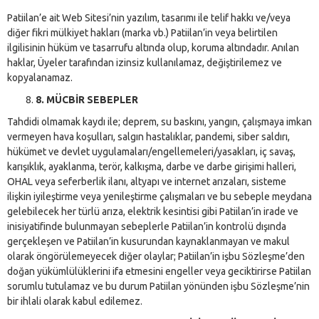
Patiilan’e ait Web Sitesi’nin yazılım, tasarımı ile telif hakkı ve/veya
diğer fikri mülkiyet hakları (marka vb.) Patiilan’in veya belirtilen
ilgilisinin hüküm ve tasarrufu altında olup, koruma altındadır. Anılan
haklar, Üyeler tarafından izinsiz kullanılamaz, değiştirilemez ve
kopyalanamaz.
8. MÜCBİR SEBEPLER
Tahdidi olmamak kaydı ile; deprem, su baskını, yangın, çalışmaya imkan
vermeyen hava koşulları, salgın hastalıklar, pandemi, siber saldırı,
hükümet ve devlet uygulamaları/engellemeleri/yasakları, iç savaş,
karışıklık, ayaklanma, terör, kalkışma, darbe ve darbe girişimi halleri,
OHAL veya seferberlik ilanı, altyapı ve internet arızaları, sisteme
ilişkin iyileştirme veya yenileştirme çalışmaları ve bu sebeple meydana
gelebilecek her türlü arıza, elektrik kesintisi gibi Patiilan’in irade ve
inisiyatifinde bulunmayan sebeplerle Patiilan’in kontrolü dışında
gerçekleşen ve Patiilan’in kusurundan kaynaklanmayan ve makul
olarak öngörülemeyecek diğer olaylar; Patiilan’in işbu Sözleşme’den
doğan yükümlülüklerini ifa etmesini engeller veya geciktirirse Patiilan
sorumlu tutulamaz ve bu durum Patiilan yönünden işbu Sözleşme’nin
bir ihlali olarak kabul edilemez.