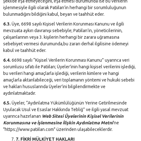
şekilde ifşa etmeyeceğini, ifşa etmesi durumunda ise bu verilerin
işlenmesiyle ilgili olarak Patiilan’in herhangi bir sorumluluğunun
bulunmadığını bildiğini kabul, beyan ve taahhüt eder.
6.3.
Üye, 6698 sayılı Kişisel Verilerin Korunması Kanunu ve ilgili
mevzuata aykırı davranışı sebebiyle; Patiilan’in, yöneticilerinin,
çalışanlarının veya 3. kişilerin herhangi bir zarara uğramasına
sebebiyet vermesi durumunda,bu zararı derhal ilgilisine ödemeyi
kabul ve taahhüt eder.
6.4.
6698 sayılı “Kişisel Verilerin Korunması Kanunu” uyarınca veri
sorumlusu sıfatı ile Patiilan; Üyeler’inin hangi kişisel verilerini işlediği,
bu verileri hangi amaçlarla işlediği, verilerin kimlere ve hangi
amaçlarla aktarılabileceği, veri toplamanın yöntemi ve hukuki sebebi
ve hakları hususlarında Üyeler’ini bilgilendirmekte ve
aydınlatmaktadır.
6.5.
Üyeler, “Aydınlatma Yükümlülüğünün Yerine Getirilmesinde
Uyulacak Usul ve Esaslar Hakkında Tebliğ” ve ilgili yasal mevzuat
uyarınca hazırlanan
Web Sitesi Üyelerinin Kişisel Verilerinin
Korunmasına ve İşlenmesine İlişkin Aydınlatma Metni
’ne
"https://www.patiilan.com" üzerinden ulaşabileceklerdir.
7. FİKRİ MÜLKİYET HAKLARI