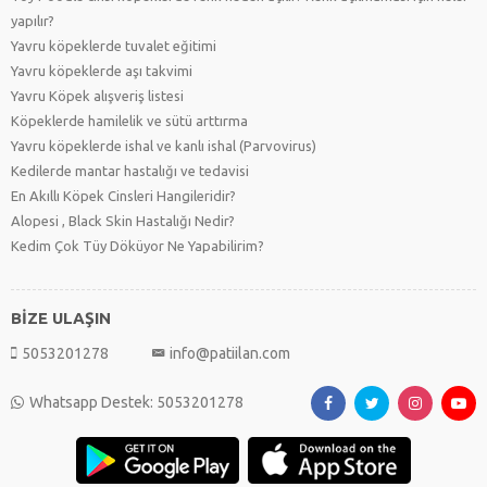
yapılır?
Yavru köpeklerde tuvalet eğitimi
Yavru köpeklerde aşı takvimi
Yavru Köpek alışveriş listesi
Köpeklerde hamilelik ve sütü arttırma
Yavru köpeklerde ishal ve kanlı ishal (Parvovirus)
Kedilerde mantar hastalığı ve tedavisi
En Akıllı Köpek Cinsleri Hangileridir?
Alopesi , Black Skin Hastalığı Nedir?
Kedim Çok Tüy Döküyor Ne Yapabilirim?
BİZE ULAŞIN
5053201278
info@patiilan.com
Whatsapp Destek: 5053201278