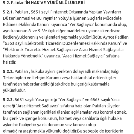
5.2.
Patiilan
’İN HAK VE YÜKÜMLÜLÜKLERİ
5.2.1.
Patiilan , 5651 sayılı“İnternet Ortamında Yapılan Yayınların
Düzenlenmesi ve Bu Yayınlar Yoluyla İşlenen Suçlarla Mücadele
Edilmesi Hakkında Kanun” uyarınca "Yer Sağlayıcı" konumunda olup,
aynı kanunun 8. ve 9. Ve ilgili diğer maddeleri uyarınca kendisine
iletilen/yüklenen iş ve işlemleri yapmakla yükümlüdür. Ayrıca Patiilan,
“6563 sayılı Elektronik Ticaretin Düzenlenmesi Hakkında Kanun” ve
“Elektronik Ticarette Hizmet Sağlayıcı ve Aracı Hizmet Sağlayıcılar
Hakkında Yönetmelik” uyarınca, “Aracı Hizmet Sağlayıcı” sıfatına
haizdir.
5.2.2.
Patiilan , hukuka aykırı içerikten dolayı adli makamlar, Bilgi
Teknolojileri ve İletişim Kurumu veya hakları ihlal edilen kişiler
tarafından haberdar edildiği takdirde bu içeriği kaldırmakla
yükümlüdür.
5.2.3.
5651 sayılı Yasa gereği "Yer Sağlayıcı" ve 6563 sayılı Yasa
gereği “Aracı Hizmet Sağlayıcı” sıfatına haiz olan Patiilan ;Üyeler
tarafından sağlanan içerikleri (ilanlar, açıklamalar vs.) kontrol etmek,
bu içerik ve içeriğe konu ürün, hizmet veya canlılarla ilgili hukuka
aykırı bir faaliyetin ya da durumun söz konusu olup
olmadığını araştırmakla yükümlü değildir.Bu sebeple de içeriklerin