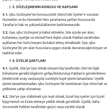
3. SÖZLEŞMENİN KONUSU VE KAPSAMI
3.1.
İşbu Sözleşme’nin konusu;Web Sitesi'nde Üyeler’e sunulan
Hizmetler ve bu Hizmetler’den yararlanma şartları hususunda
Taraflar’ın hak ve yükümlülüklerinin belirlenmesidir.
3.2.
Üye, işbu Sözleşme’yi kabul etmekle, Site içinde yer alan;
kullanıma, üyeliğe ve Hizmet'lere ilişkin olarak Patiilan tarafından
açıklanan her türlü beyanı da kabul etmiş olmaktadır. Üye, işbu
Sözleşme’de yer alan hususlara uygun olarak davranacağını beyan ve
taahhüt eder.
4. ÜYELİK ŞARTLARI
4.1.
Üyelik, Site’ye Üye olmak isteyen kişi tarafından Site’nin ilgili
bölümüne gerekli bilgilerin girilip/doldurulup Patiilan’e gönderilmesi
(elektronik onay vasıtasıyla) suretiyle kayıt işlemi tamamlanır. Üyelik
işlemi tamamlanmadan, işbu Sözleşme’de tanımlanan Üye olma hak ve
yetkisine sahip olunamaz.
4.2.
Site’ye üye olabilmek için reşit olmak, tüzel kişi üyeler için tüzel
kişiyi temsil ve ilzam etmeye yetkili olmak gereklidir. Üyelik, daha
öncesinde Patiilan tarafından geçici veya sürekli olarak