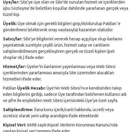
Üye/ler:
Site'ye üye olan ve Site'de sunulan hizmet ve içeriklerden
işbu Sözleşme’de belirtilen koşullar dahilinde yararlanan gerçek veya
tüzel kişi.
Üyelik:
Üye olmak için gerekli bilgileri girip/doldurulup Patiilan 'e
gönderilmesi (elektronik onay vasıtasıyla) kazanılan statüdür.
Satıcı/lar:
Site’ye bilgilerini vererek hesap açıp/üye olup ilanlarını
yayınlatmak suretiyle çeşitli ürün, hizmet satışı ve canlıların
sahiplendirilmesini gerçekleştiren gerçek ve tüzel kişileri (pet
shoplar vb.) ifade eder.
Hizmet/ler:
Üyeler’in ilanlarının yayınlanması veya Web Sitesi
içeriklerinden yararlanması amacıyla Site üzerinden alacakları
hizmetleri ifade eder.
Patiilan
Üyelik Hesabı:
Üye’nin Web Sitesi’nce kendisinden talep
eden bilgilerini girdiği, sadece Üye tarafından belirlenen kullanıcı adı
ve şifre ile erişilebilen Web Sitesi içerisindeki Üye’ye özel sayfa.
Sahiplendirme:
İlana konu içerik/canlı hakkında, ücretli veya
ücretsiz olarak yeni sahip arandığını ifade etmektedir.
Kişisel Veri:
6698 sayılı Kişisel Verilerin Korunması Kanunu’nda
yapılan kişisel veri tanımını ifade eder.