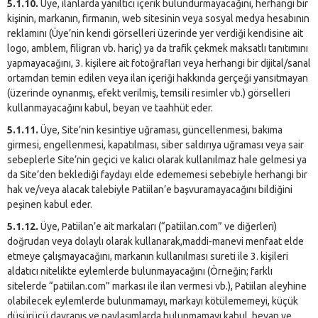
5.1.10.
Üye, ilanlarda yanıltıcı içerik bulundurmayacağını, herhangi bir
kişinin, markanın, firmanın, web sitesinin veya sosyal medya hesabının
reklamını (Üye’nin kendi görselleri üzerinde yer verdiği kendisine ait
logo, amblem, filigran vb. hariç) ya da trafik çekmek maksatlı tanıtımını
yapmayacağını, 3. kişilere ait fotoğrafları veya herhangi bir dijital/sanal
ortamdan temin edilen veya ilan içeriği hakkında gerçeği yansıtmayan
(üzerinde oynanmış, efekt verilmiş, temsili resimler vb.) görselleri
kullanmayacağını kabul, beyan ve taahhüt eder.
5.1.11.
Üye, Site’nin kesintiye uğraması, güncellenmesi, bakıma
girmesi, engellenmesi, kapatılması, siber saldırıya uğraması veya sair
sebeplerle Site’nin geçici ve kalıcı olarak kullanılmaz hale gelmesi ya
da Site’den beklediği faydayı elde edememesi sebebiyle herhangi bir
hak ve/veya alacak talebiyle Patiilan’e başvuramayacağını bildiğini
peşinen kabul eder.
5.1.12.
Üye, Patiilan’e ait markaları (“patiilan.com” ve diğerleri)
doğrudan veya dolaylı olarak kullanarak,maddi-manevi menfaat elde
etmeye çalışmayacağını, markanın kullanılması sureti ile 3. kişileri
aldatıcı nitelikte eylemlerde bulunmayacağını (Örneğin; farklı
sitelerde “patiilan.com” markası ile ilan vermesi vb.), Patiilan aleyhine
olabilecek eylemlerde bulunmamayı, markayı kötülememeyi, küçük
düşürücü davranış ve paylaşımlarda bulunmamayı kabul, beyan ve