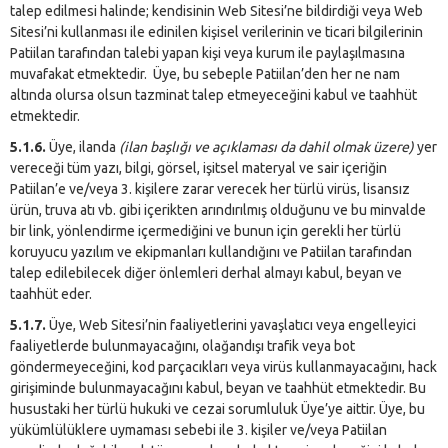
talep edilmesi halinde; kendisinin Web Sitesi’ne bildirdiği veya Web
Sitesi’ni kullanması ile edinilen kişisel verilerinin ve ticari bilgilerinin
Patiilan tarafından talebi yapan kişi veya kurum ile paylaşılmasına
muvafakat etmektedir. Üye, bu sebeple Patiilan’den her ne nam
altında olursa olsun tazminat talep etmeyeceğini kabul ve taahhüt
etmektedir.
5.1.6.
Üye, ilanda
(ilan başlığı ve açıklaması da dahil olmak üzere)
yer
vereceği tüm yazı, bilgi, görsel, işitsel materyal ve sair içeriğin
Patiilan’e ve/veya 3. kişilere zarar verecek her türlü virüs, lisansız
ürün, truva atı vb. gibi içerikten arındırılmış olduğunu ve bu minvalde
bir link, yönlendirme içermediğini ve bunun için gerekli her türlü
koruyucu yazılım ve ekipmanları kullandığını ve Patiilan tarafından
talep edilebilecek diğer önlemleri derhal almayı kabul, beyan ve
taahhüt eder.
5.1.7.
Üye, Web Sitesi’nin faaliyetlerini yavaşlatıcı veya engelleyici
faaliyetlerde bulunmayacağını, olağandışı trafik veya bot
göndermeyeceğini, kod parçacıkları veya virüs kullanmayacağını, hack
girişiminde bulunmayacağını kabul, beyan ve taahhüt etmektedir. Bu
husustaki her türlü hukuki ve cezai sorumluluk Üye’ye aittir. Üye, bu
yükümlülüklere uymaması sebebi ile 3. kişiler ve/veya Patiilan