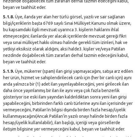
nezdinde doğabilecek tüm zararları derhal tazmin edeceğini kabul,
beyan ve taahhüt eder.
5.1.8.
Üye, ilanda yer alan her türlü görsel, yazılı ve sair sağlanan
bilgi/içeriklerin başta 6769 sayılı Sınai Mülkiyet Kanunu olmak üzere,
bu kapsamdaki ilgili mevzuat uyarınca 3. kişilerin haklarını ihlal
etmeyeceğini; ilanlarda yer alacak içeriklerde mevzuat gereği fikri
veya sınai mülkiyet hakkı olması halinde gerekli tüm izinleri, hak ve
yetkiyi eksiksiz olarak aldığını, aksi halde3. kişiler ve/veya Patiilan
nezdinde doğabilecek tüm zararları derhal tazmin edeceğini kabul,
beyan ve taahhüt eder.
5.1.9.
Üye, mükerrer (spam) ilan girişi yapmayacağını, satışa arz edilen
her ürün, hizmet ve sahiplendirilecek canlı için (her bir canlı için) aynı
anda yalnızca bir (1) adet ilan yayınlayabileceğini, yeni girilecek ilan
daha önce yayınlanmış bir ilan ile aynı veya çok fazla benzerlik
gösteriyor ise eski ilanı yayından kaldırıldıktan sonra yeni ilan girişi
yapabileceğini, birbirinden farklı canlı türlerine aynı ilan içerisinde yer
vermeyeceğini, Patiilan’in bilgisi dışında birden fazla hesap/üyelik
kullanmayacağını(Ancak Patiilan’in yazılı onayı halinde birden fazla
hesap/üyelik kullanılabilir), ilan başlığı, içeriği veya görsellerde
iletişim bilgisine yer vermeyeceğini kabul, beyan ve taahhüt eder.