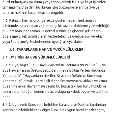
durdurulmuş,askıya alınmış veya son verilmiş ise, Üye kayıt işlemleri
tamamlamış olsa dahi bu durum işbu Sözleşme uyarınca Üye’ye
tanınan hakların kullanılmasına engeldir.
4.3.
Patiilan, herhangi bir gerekçe göstermeden, herhangi bir
bildirimde bulunmadan ve herhangi bir tazminat ödeme yükümlülüğü
bulunmadan, her zaman ve derhal yürürlüğe girecek şekilde işbu
Sözleşme’yi tek taraflı olarak feshedebilir ve üyeliğe son verebilir
veya Sözleşme’yi feshetmeden üyeliği askıya alabilir.
5. TARAFLARIN HAK VE YÜKÜMLÜLÜKLERİ
5.1. ÜYE’NİN HAK VE YÜKÜMLÜLÜKLERİ
5.1.1.
Üye, başta “5199 sayılı Hayvanları Koruma Kanunu” ve “Ev ve
Süs Hayvanlarının Üretim, Satış, Barınma ve Eğitim Yerleri Hakkında
Yönetmelik”, “Hayvanların Nakilleri Sırasında Refahı ve Korunması
Yönetmeliği” olmak üzere ilgili diğer tüm mevzuata, ahlaka ve kamu
düzenine aykırı davranmayacağını, bu husustaki her türlü hukuki ve
cezai sorumluluğun kendisine ait olduğunu kabul, beyan ve taahhüt
eder.
5.1.2.
Üye, Web Sitesi’nde belirtilen kurallara ve Patiilan tarafından
kendisine bildirilebilecek diğer kurallara uygun hareket edeceğini,