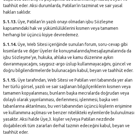
taahhüt eder. Aksi durumlarda, Patiilan’in tazminat ve sair yasal
hakları saklıdır.
5.1.13.
Üye, Patiilan’in yazılı onayı olmadan işbu Sözleşme
kapsamındaki hak ve yükümlülüklerini kısmen veya tamamen
herhangi bir üçüncü kişiye devredemez.
5.1.14.
Üye, Web Sitesi içeriğinde sunulan forum, soru-cevap gibi
kısımlarda ve diğer Üyeler ile konuşmalarında/mesajlaşmalarında da
işbu Sözleşme’ye, hukuka, ahlaka ve kamu düzenine aykırı
davranmayacağını, saygısız-argo üslup kullanmayacağını, güncel ve
doğru bilgilendirmelerde bulunacağını kabul, beyan ve taahhüt eder.
5.1.15.
Üye tarafından, Web Sitesi ve Patiilan veri tabanında yer alan
her türlü görsel, yazılı ve sair sağlanan bilgi/içeriklerin kısmen veya
tamamen kopyalanması, bunların başka mecralarda doğrudan veya
dolaylı olarak yayınlanması, derlenmesi, işlenmesi, başka veri
tabanlarına aktarılması, bu veri tabanından üçüncü kişilerin erişimine
ve kullanımına açılması ve benzer nitelikteki eylemlerde bulunulması
yasaktır. Aksi halde Üye,3. kişiler ve/veya Patiilan nezdinde
doğabilecek tüm zararları derhal tazmin edeceğini kabul, beyan ve
taahhüt eder.