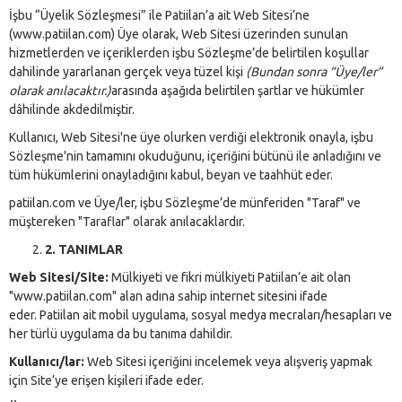
İşbu “Üyelik Sözleşmesi” ile Patiilan’a ait Web Sitesi’ne
(www.patiilan.com) Üye olarak, Web Sitesi üzerinden sunulan
hizmetlerden ve içeriklerden işbu Sözleşme’de belirtilen koşullar
dahilinde yararlanan gerçek veya tüzel kişi
(Bundan sonra “Üye/ler”
olarak anılacaktır.)
arasında aşağıda belirtilen şartlar ve hükümler
dâhilinde akdedilmiştir.
Kullanıcı, Web Sitesi'ne üye olurken verdiği elektronik onayla, işbu
Sözleşme'nin tamamını okuduğunu, içeriğini bütünü ile anladığını ve
tüm hükümlerini onayladığını kabul, beyan ve taahhüt eder.
patiilan.com ve Üye/ler, işbu Sözleşme’de münferiden "Taraf" ve
müştereken "Taraflar" olarak anılacaklardır.
2. TANIMLAR
Web Sitesi/Site:
Mülkiyeti ve fikri mülkiyeti Patiilan’e ait olan
"www.patiilan.com" alan adına sahip internet sitesini ifade
eder. Patiilan ait mobil uygulama, sosyal medya mecraları/hesapları ve
her türlü uygulama da bu tanıma dahildir.
Kullanıcı/lar:
Web Sitesi içeriğini incelemek veya alışveriş yapmak
için Site’ye erişen kişileri ifade eder.