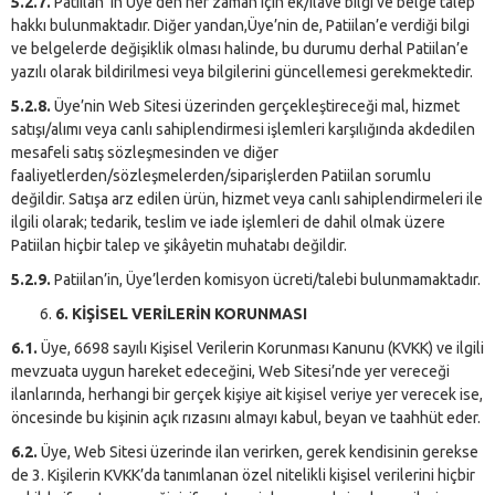
5.2.7.
Patiilan ’in Üye’den her zaman için ek/ilave bilgi ve belge talep
hakkı bulunmaktadır. Diğer yandan,Üye’nin de, Patiilan’e verdiği bilgi
ve belgelerde değişiklik olması halinde, bu durumu derhal Patiilan’e
yazılı olarak bildirilmesi veya bilgilerini güncellemesi gerekmektedir.
5.2.8.
Üye’nin Web Sitesi üzerinden gerçekleştireceği mal, hizmet
satışı/alımı veya canlı sahiplendirmesi işlemleri karşılığında akdedilen
mesafeli satış sözleşmesinden ve diğer
faaliyetlerden/sözleşmelerden/siparişlerden Patiilan sorumlu
değildir. Satışa arz edilen ürün, hizmet veya canlı sahiplendirmeleri ile
ilgili olarak; tedarik, teslim ve iade işlemleri de dahil olmak üzere
Patiilan hiçbir talep ve şikâyetin muhatabı değildir.
5.2.9.
Patiilan’in, Üye’lerden komisyon ücreti/talebi bulunmamaktadır.
6. KİŞİSEL VERİLERİN KORUNMASI
6.1.
Üye, 6698 sayılı Kişisel Verilerin Korunması Kanunu (KVKK) ve ilgili
mevzuata uygun hareket edeceğini, Web Sitesi’nde yer vereceği
ilanlarında, herhangi bir gerçek kişiye ait kişisel veriye yer verecek ise,
öncesinde bu kişinin açık rızasını almayı kabul, beyan ve taahhüt eder.
6.2.
Üye, Web Sitesi üzerinde ilan verirken, gerek kendisinin gerekse
de 3. Kişilerin KVKK’da tanımlanan özel nitelikli kişisel verilerini hiçbir