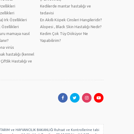
ellikleri
Kedilerde mantar hastalığı ve
ellikleri
tedavisi
) Irk Özellikleri
En Akıllı Köpek Cinsleri Hangileridir?
 Özellikleri
Alopesi , Black Skin Hastalığı Nedir?
kuru mamaya nasıl
Kedim Çok Tüy Döküyor Ne
anır?
Yapabilirim?
na virüs
ak hastalığı (kennel
 Çiftlik Hastalığı ve
 GIDA, TARIM ve HAYVANCILIK BAKANLIĞI Ruhsat ve Kontrollerine tabi