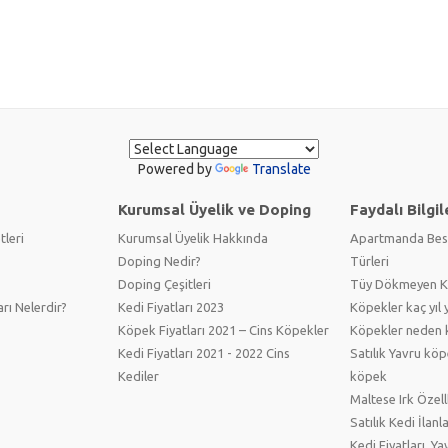
Powered by
Translate
Kurumsal Üyelik ve Doping
Faydalı Bilgil
tleri
Kurumsal Üyelik Hakkında
Apartmanda Bes
Doping Nedir?
Türleri
Doping Çeşitleri
Tüy Dökmeyen Kö
arı Nelerdir?
Kedi Fiyatları 2023
Köpekler kaç yıl 
Köpek Fiyatları 2021 – Cins Köpekler
Köpekler neden 
Kedi Fiyatları 2021 - 2022 Cins
Satılık Yavru köp
Kediler
köpek
Maltese Irk Özell
Satılık Kedi İlanl
Kedi Fiyatları, Ya