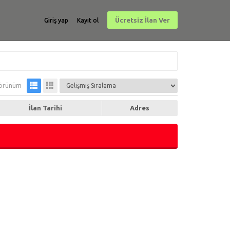
Ücretsiz İlan Ver
Giriş yap
Kayıt ol
örünüm
İlan Tarihi
Adres