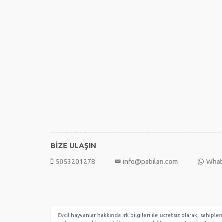
BİZE ULAŞIN
5053201278
info@patiilan.com
What
Evcil hayvanlar hakkında ırk bilgileri ile ücretsiz olarak, sahip