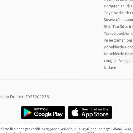
Pomeranian Irk Öz
Toy Poodle Irk Öz
Şivava (Chihuahua
Shih Tzu Şitsu Irk
Yavru köpekler 
ve ne zaman başl
Köpeklerde Coro
Köpeklerde Barın
cough) , Bronşit ,
tedavisi
sapp Destek: 5053201278
lendirme ilanlarına yer veririz. Satış yapan yerlerin, 5199 sayılı Kanuna dayalı olarak