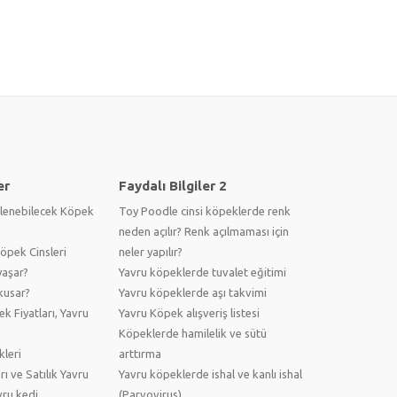
er
Faydalı Bilgiler 2
lenebilecek Köpek
Toy Poodle cinsi köpeklerde renk
neden açılır? Renk açılmaması için
pek Cinsleri
neler yapılır?
yaşar?
Yavru köpeklerde tuvalet eğitimi
kusar?
Yavru köpeklerde aşı takvimi
ek Fiyatları, Yavru
Yavru Köpek alışveriş listesi
Köpeklerde hamilelik ve sütü
kleri
arttırma
arı ve Satılık Yavru
Yavru köpeklerde ishal ve kanlı ishal
vru kedi
(Parvovirus)