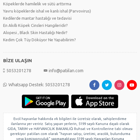
Köpeklerde hamilelik ve sütü arttırma
Yavru köpeklerde ishal ve kanlı ishal (Parvovirus)
Kedilerde mantar hastalığı ve tedavisi
En Akıllı Köpek Cinsleri Hangileridir?
Alopesi , Black Skin Hastalığı Nedir?
Kedim Çok Tüy Döküyor Ne Yapabilirim?
BİZE ULAŞIN
5053201278
info@patiilan.com
Whatsapp Destek: 5053201278
Evcil hayvanlar hakkında ırk bilgileri ile ücretsiz olarak, sahiplendirme
ilanlarına yer veririz. Satış yapan yerlerin, 5199 sayılı Kanuna dayalı olarak
GIDA, TARIM ve HAYVANCILIK BAKANLIĞI Ruhsat ve Kontrollerine tabi olması
gerekiyor. patiilan.com olarak "hayvan satışı, üretimi, aracılık, bulundurma
veya komisyonculuk" yapmamaktayız.5199 sayılı Hayvanları Koruma