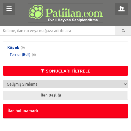
Köpek
(9)
Terrier (Bull)
(0)
SONUÇLARI FİLTRELE
İlan Başlığı
İlan bulunamadı.