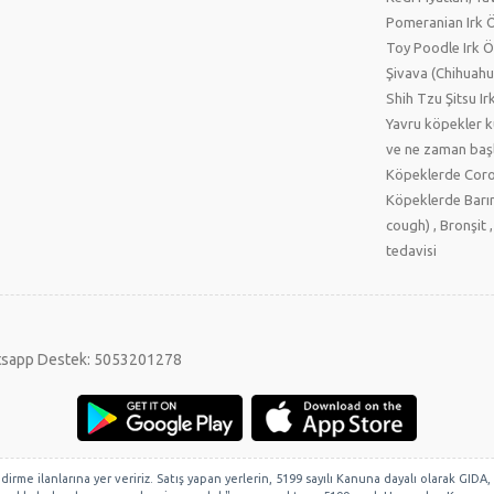
Pomeranian Irk Öz
Toy Poodle Irk Öz
Şivava (Chihuahua
Shih Tzu Şitsu Irk
Yavru köpekler 
ve ne zaman başl
Köpeklerde Coro
Köpeklerde Barın
cough) , Bronşit ,
tedavisi
sapp Destek: 5053201278
lendirme ilanlarına yer veririz. Satış yapan yerlerin, 5199 sayılı Kanuna dayalı olarak