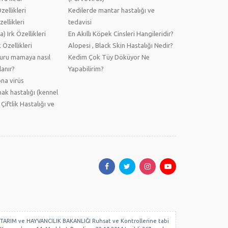
ellikleri
Kedilerde mantar hastalığı ve
ellikleri
tedavisi
) Irk Özellikleri
En Akıllı Köpek Cinsleri Hangileridir?
 Özellikleri
Alopesi , Black Skin Hastalığı Nedir?
kuru mamaya nasıl
Kedim Çok Tüy Döküyor Ne
anır?
Yapabilirim?
na virüs
ak hastalığı (kennel
 Çiftlik Hastalığı ve
 GIDA, TARIM ve HAYVANCILIK BAKANLIĞI Ruhsat ve Kontrollerine tabi