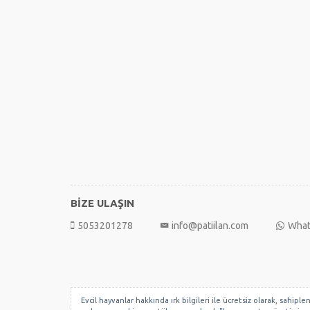
BİZE ULAŞIN
5053201278
info@patiilan.com
What
Evcil hayvanlar hakkında ırk bilgileri ile ücretsiz olarak, sahip