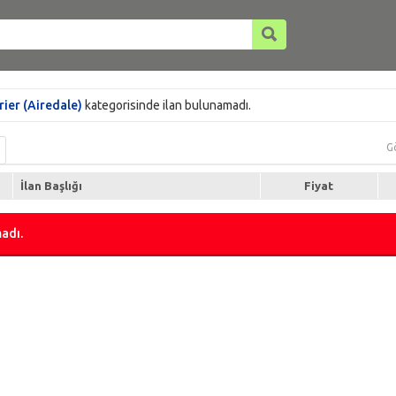
rier (Airedale)
kategorisinde ilan bulunamadı.
G
İlan Başlığı
Fiyat
adı.