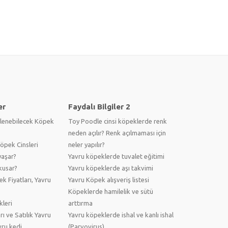
er
Faydalı Bilgiler 2
lenebilecek Köpek
Toy Poodle cinsi köpeklerde renk
neden açılır? Renk açılmaması için
pek Cinsleri
neler yapılır?
yaşar?
Yavru köpeklerde tuvalet eğitimi
kusar?
Yavru köpeklerde aşı takvimi
ek Fiyatları, Yavru
Yavru Köpek alışveriş listesi
Köpeklerde hamilelik ve sütü
kleri
arttırma
arı ve Satılık Yavru
Yavru köpeklerde ishal ve kanlı ishal
vru kedi
(Parvovirus)