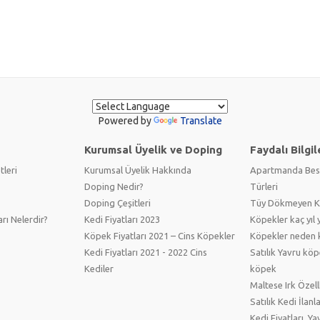
Powered by
Translate
Kurumsal Üyelik ve Doping
Faydalı Bilgil
tleri
Kurumsal Üyelik Hakkında
Apartmanda Bes
Doping Nedir?
Türleri
Doping Çeşitleri
Tüy Dökmeyen Kö
arı Nelerdir?
Kedi Fiyatları 2023
Köpekler kaç yıl 
Köpek Fiyatları 2021 – Cins Köpekler
Köpekler neden 
Kedi Fiyatları 2021 - 2022 Cins
Satılık Yavru köp
Kediler
köpek
Maltese Irk Özell
Satılık Kedi İlanl
Kedi Fiyatları, Ya