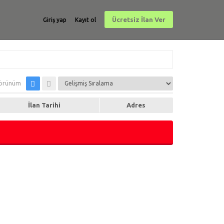
Ücretsiz İlan Ver
Giriş yap
Kayıt ol
örünüm
İlan Tarihi
Adres