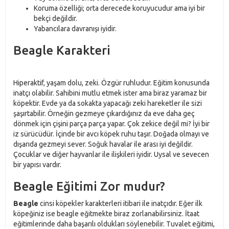
Koruma özelliği; orta derecede koruyucudur ama iyi bir
bekçi değildir.
Yabancılara davranışı iyidir.
Beagle Karakteri
Hiperaktif, yaşam dolu, zeki. Özgür ruhludur. Eğitim konusunda
inatçı olabilir. Sahibini mutlu etmek ister ama biraz yaramaz bir
köpektir. Evde ya da sokakta yapacağı zeki hareketler ile sizi
şaşırtabilir. Örneğin gezmeye çıkardığınız da eve daha geç
dönmek için çişini parça parça yapar. Çok zekice değil mi? İyi bir
iz sürücüdür. İçinde bir avcı köpek ruhu taşır. Doğada olmayı ve
dışarıda gezmeyi sever. Soğuk havalar ile arası iyi değildir.
Çocuklar ve diğer hayvanlar ile ilişkileri iyidir. Uysal ve sevecen
bir yapısı vardır.
Beagle Eğitimi Zor mudur?
Beagle
cinsi köpekler karakterleri itibari ile inatçıdır. Eğer ilk
köpeğiniz ise beagle eğitmekte biraz zorlanabilirsiniz. İtaat
eğitimlerinde daha başarılı oldukları söylenebilir. Tuvalet eğitimi,