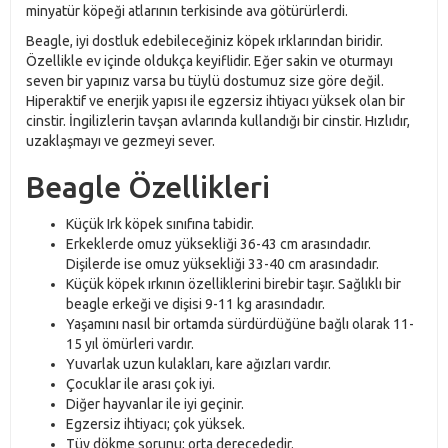
minyatür köpeği atlarının terkisinde ava götürürlerdi.
Beagle, iyi dostluk edebileceğiniz köpek ırklarından biridir.
Özellikle ev içinde oldukça keyiflidir. Eğer sakin ve oturmayı
seven bir yapınız varsa bu tüylü dostumuz size göre değil.
Hiperaktif ve enerjik yapısı ile egzersiz ihtiyacı yüksek olan bir
cinstir. İngilizlerin tavşan avlarında kullandığı bir cinstir. Hızlıdır,
uzaklaşmayı ve gezmeyi sever.
Beagle Özellikleri
Küçük Irk köpek sınıfına tabidir.
Erkeklerde omuz yüksekliği 36-43 cm arasındadır.
Dişilerde ise omuz yüksekliği 33-40 cm arasındadır.
Küçük köpek ırkının özelliklerini birebir taşır. Sağlıklı bir
beagle erkeği ve dişisi 9-11 kg arasındadır.
Yaşamını nasıl bir ortamda sürdürdüğüne bağlı olarak 11-
15 yıl ömürleri vardır.
Yuvarlak uzun kulakları, kare ağızları vardır.
Çocuklar ile arası çok iyi.
Diğer hayvanlar ile iyi geçinir.
Egzersiz ihtiyacı; çok yüksek.
Tüy dökme sorunu; orta derecededir.