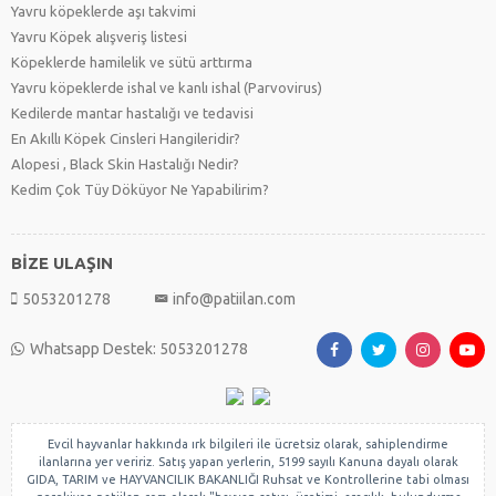
Yavru köpeklerde aşı takvimi
Yavru Köpek alışveriş listesi
Köpeklerde hamilelik ve sütü arttırma
Yavru köpeklerde ishal ve kanlı ishal (Parvovirus)
Kedilerde mantar hastalığı ve tedavisi
En Akıllı Köpek Cinsleri Hangileridir?
Alopesi , Black Skin Hastalığı Nedir?
Kedim Çok Tüy Döküyor Ne Yapabilirim?
BİZE ULAŞIN
5053201278
info@patiilan.com
Whatsapp Destek: 5053201278
Evcil hayvanlar hakkında ırk bilgileri ile ücretsiz olarak, sahiplendirme
ilanlarına yer veririz. Satış yapan yerlerin, 5199 sayılı Kanuna dayalı olarak
GIDA, TARIM ve HAYVANCILIK BAKANLIĞI Ruhsat ve Kontrollerine tabi olması