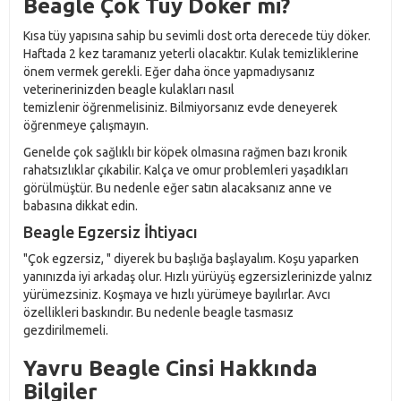
Beagle Çok Tüy Döker mi?
Kısa tüy yapısına sahip bu sevimli dost orta derecede tüy döker.
Haftada 2 kez taramanız yeterli olacaktır. Kulak temizliklerine
önem vermek gerekli. Eğer daha önce yapmadıysanız
veterinerinizden beagle kulakları nasıl
temizlenir öğrenmelisiniz. Bilmiyorsanız evde deneyerek
öğrenmeye çalışmayın.
Genelde çok sağlıklı bir köpek olmasına rağmen bazı kronik
rahatsızlıklar çıkabilir. Kalça ve omur problemleri yaşadıkları
görülmüştür. Bu nedenle eğer satın alacaksanız anne ve
babasına dikkat edin.
Beagle Egzersiz İhtiyacı
"Çok egzersiz, " diyerek bu başlığa başlayalım. Koşu yaparken
yanınızda iyi arkadaş olur. Hızlı yürüyüş egzersizlerinizde yalnız
yürümezsiniz. Koşmaya ve hızlı yürümeye bayılırlar. Avcı
özellikleri baskındır. Bu nedenle beagle tasmasız
gezdirilmemeli.
Yavru Beagle Cinsi Hakkında
Bilgiler