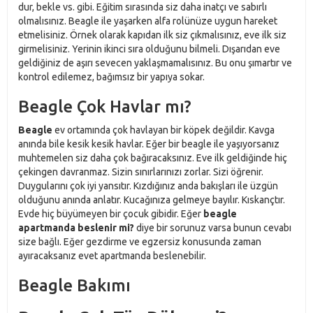
dur, bekle vs. gibi. Eğitim sırasında siz daha inatçı ve sabırlı
olmalısınız. Beagle ile yaşarken alfa rolünüze uygun hareket
etmelisiniz. Örnek olarak kapıdan ilk siz çıkmalısınız, eve ilk siz
girmelisiniz. Yerinin ikinci sıra olduğunu bilmeli. Dışarıdan eve
geldiğiniz de aşırı sevecen yaklaşmamalısınız. Bu onu şımartır ve
kontrol edilemez, bağımsız bir yapıya sokar.
Beagle Çok Havlar mı?
Beagle
ev ortamında çok havlayan bir köpek değildir. Kavga
anında bile kesik kesik havlar. Eğer bir beagle ile yaşıyorsanız
muhtemelen siz daha çok bağıracaksınız. Eve ilk geldiğinde hiç
çekingen davranmaz. Sizin sınırlarınızı zorlar. Sizi öğrenir.
Duygularını çok iyi yansıtır. Kızdığınız anda bakışları ile üzgün
olduğunu anında anlatır. Kucağınıza gelmeye bayılır. Kıskançtır.
Evde hiç büyümeyen bir çocuk gibidir. Eğer
beagle
apartmanda beslenir mi?
diye bir sorunuz varsa bunun cevabı
size bağlı. Eğer gezdirme ve egzersiz konusunda zaman
ayıracaksanız evet apartmanda beslenebilir.
Beagle Bakımı