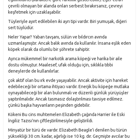
çevrili olmayan bir alanda onları serbest bırakırsanız, çevreyi
keşfetmek için uzaklaşabilir.
Tüyleriyle ayırt edilebilen iki ayrı tipi vardır. Biri yumuşak, diğeri
sert tüylüdür.
Neler Yapar? Yaban tavşanı, sülün ve bıldırcın avında
uzmanlaşmıştır. Ancak balık avında da kullanılır. İnsana eşlik eden
köpek olarak da olumlu bir şöhrete sahiptir.
Ayrıca mükemmel bir narkotik arama köpeği ve harika bir aile
dostu olmuştur. Maalesef, ufak olduğu için, sıklıkla tıbbi
deneylerde de kullanılırlar.
çok aktif olan bu ırk evde yaşayabilir. Ancak aktivite için hareket
edebileceği bir ortama ihtiyacı vardır. Enerjik bu köpeğe mutlaka
oynayabileceği bir alan bulunmalı ve düzenli günlük yürüyüşler
yaptırılmalıdır. Ancak tasmasız dolaştırılması tavsiye edilmez.
çünkü başka hayvanların peşinden gidebilir.
Kökeni Bu cins muhtemelen Elizabeth çağında Harrier ile Eski
İngiliz Tazısı'nın çiftleştirilmesiyle geliştirildi.
Minyatür bir türü de vardır. Elizabeth Beagle’i denilen bu türün
yüksekliği 30 cm. kadar, ağırlığı ise 10 kg. dır. Geçmişte avcılar bu