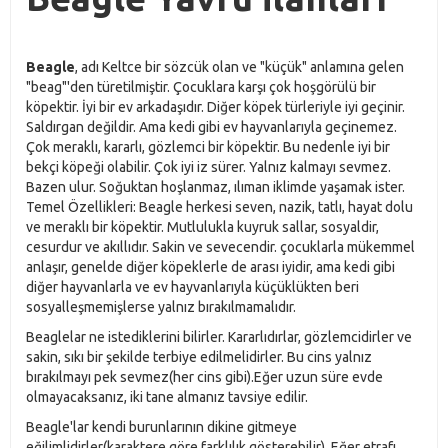
Beagle
, adı Keltce bir sözcük olan ve "küçük" anlamına gelen
"beag"'den türetilmiştir. Çocuklara karşı çok hoşgörülü bir
köpektir. İyi bir ev arkadaşıdır. Diğer köpek türleriyle iyi geçinir.
Saldırgan değildir. Ama kedi gibi ev hayvanlarıyla geçinemez.
Çok meraklı, kararlı, gözlemci bir köpektir. Bu nedenle iyi bir
bekçi köpeği olabilir. Çok iyi iz sürer. Yalnız kalmayı sevmez.
Bazen ulur. Soğuktan hoşlanmaz, ılıman iklimde yaşamak ister.
Temel Özellikleri: Beagle herkesi seven, nazik, tatlı, hayat dolu
ve meraklı bir köpektir. Mutlulukla kuyruk sallar, sosyaldir,
cesurdur ve akıllıdır. Sakin ve sevecendir. çocuklarla mükemmel
anlaşır, genelde diğer köpeklerle de arası iyidir, ama kedi gibi
diğer hayvanlarla ve ev hayvanlarıyla küçüklükten beri
sosyalleşmemişlerse yalnız bırakılmamalıdır.
Beaglelar ne istediklerini bilirler. Kararlıdırlar, gözlemcidirler ve
sakin, sıkı bir şekilde terbiye edilmelidirler. Bu cins yalnız
bırakılmayı pek sevmez(her cins gibi).Eğer uzun süre evde
olmayacaksanız, iki tane almanız tavsiye edilir.
Beagle'lar kendi burunlarının dikine gitmeye
eğilimlidirler(karaktere göre farklılık gösterebilir). Eğer etrafı