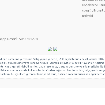
Köpeklerde Barın
cough) , Bronşit ,
tedavisi
sapp Destek: 5053201278
lendirme ilanlarına yer veririz. Satış yapan yerlerin, 5199 sayılı Kanuna dayalı olarak
 aracılık, bulundurma veya komisyonculuk" yapmamaktayız.5199 sayılı Hayvanları Koruma
 yazısı gereği Pitbull Terrier, Japanese Tosa, Dogo Argentino ve Fila Brasileiro ile bu 
Patiilan.com sitesinde kullanıcılar tarafından sağlanan her türlü ilan, bilgi, içerik ve gö
mluluk bu içerikleri giren kullanıcıya ait olup, patiilan.com bu hususlarla ilgili her