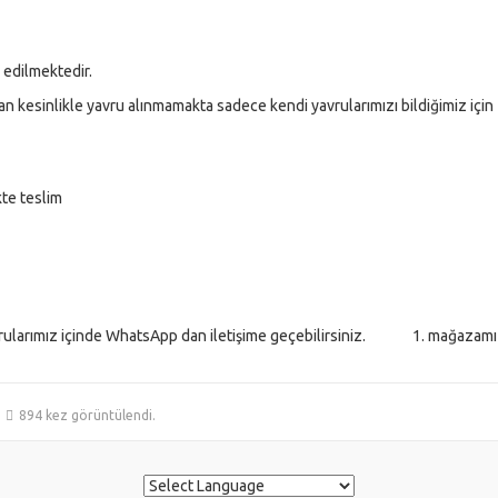
m edilmektedir.
an kesinlikle yavru alınmamakta sadece kendi yavrularımızı bildiğimiz için
kte teslim
avrularımız içinde WhatsApp dan iletişime geçebilirsiniz. 1. mağazam
894 kez görüntülendi.