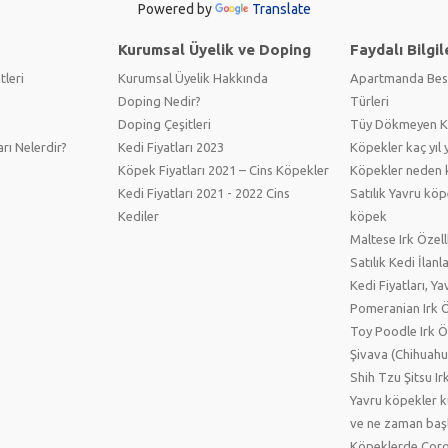
Powered by
Translate
Kurumsal Üyelik ve Doping
Faydalı Bilgil
tleri
Kurumsal Üyelik Hakkında
Apartmanda Bes
Doping Nedir?
Türleri
Doping Çeşitleri
Tüy Dökmeyen Kö
arı Nelerdir?
Kedi Fiyatları 2023
Köpekler kaç yıl 
Köpek Fiyatları 2021 – Cins Köpekler
Köpekler neden 
Kedi Fiyatları 2021 - 2022 Cins
Satılık Yavru köp
Kediler
köpek
Maltese Irk Özell
Satılık Kedi İlanl
Kedi Fiyatları, Ya
Pomeranian Irk Öz
Toy Poodle Irk Öz
Şivava (Chihuahua
Shih Tzu Şitsu Irk
Yavru köpekler 
ve ne zaman başl
Köpeklerde Coro