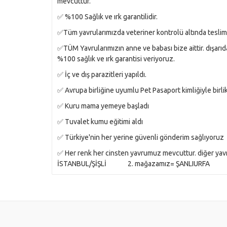
mevcuttur.
✅ %100 Sağlık ve ırk garantilidir.
✅Tüm yavrularımızda veteriner kontrolü altında tesli
✅TÜM Yavrularımızın anne ve babası bize aittir. dışarıd
%100 sağlık ve ırk garantisi veriyoruz.
✅ İç ve dış parazitleri yapıldı.
✅ Avrupa birliğine uyumlu Pet Pasaport kimliğiyle birli
✅ Kuru mama yemeye başladı
✅ Tuvalet kumu eğitimi aldı
✅ Türkiye'nin her yerine güvenli gönderim sağlıyoruz
✅ Her renk her cinsten yavrumuz mevcuttur. diğer y
İSTANBUL/ŞİŞLİ 2. mağazamız= ŞANLIURFA