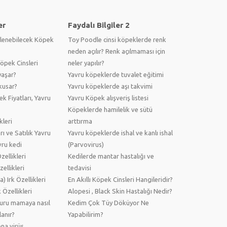
er
Faydalı Bilgiler 2
lenebilecek Köpek
Toy Poodle cinsi köpeklerde renk
neden açılır? Renk açılmaması için
pek Cinsleri
neler yapılır?
yaşar?
Yavru köpeklerde tuvalet eğitimi
kusar?
Yavru köpeklerde aşı takvimi
ek Fiyatları, Yavru
Yavru Köpek alışveriş listesi
Köpeklerde hamilelik ve sütü
kleri
arttırma
arı ve Satılık Yavru
Yavru köpeklerde ishal ve kanlı ishal
vru kedi
(Parvovirus)
ellikleri
Kedilerde mantar hastalığı ve
ellikleri
tedavisi
) Irk Özellikleri
En Akıllı Köpek Cinsleri Hangileridir?
 Özellikleri
Alopesi , Black Skin Hastalığı Nedir?
kuru mamaya nasıl
Kedim Çok Tüy Döküyor Ne
anır?
Yapabilirim?
na virüs