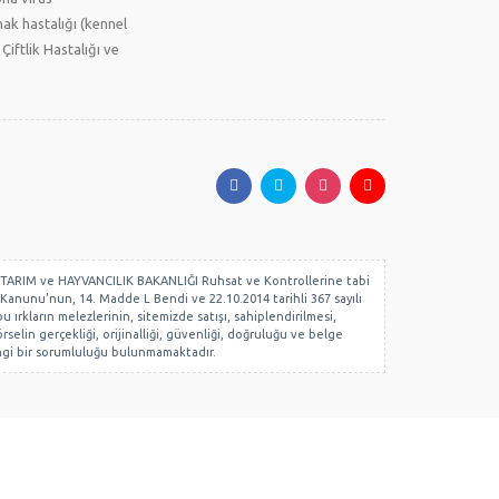
ak hastalığı (kennel
 Çiftlik Hastalığı ve
 GIDA, TARIM ve HAYVANCILIK BAKANLIĞI Ruhsat ve Kontrollerine tabi
 Kanunu'nun, 14. Madde L Bendi ve 22.10.2014 tarihli 367 sayılı
ırkların melezlerinin, sitemizde satışı, sahiplendirilmesi,
rselin gerçekliği, orijinalliği, güvenliği, doğruluğu ve belge
hangi bir sorumluluğu bulunmamaktadır.