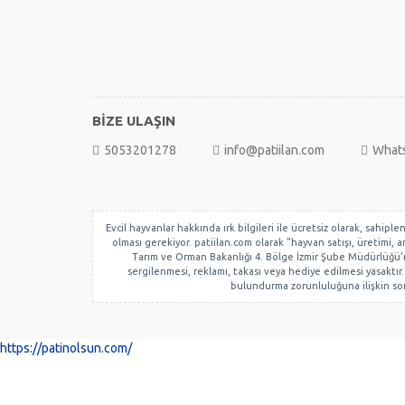
BİZE ULAŞIN
5053201278
info@patiilan.com
What
Evcil hayvanlar hakkında ırk bilgileri ile ücretsiz olarak, sahip
olması gerekiyor. patiilan.com olarak "hayvan satışı, üretimi,
Tarım ve Orman Bakanlığı 4. Bölge İzmir Şube Müdürlüğü'nün
sergilenmesi, reklamı, takası veya hediye edilmesi yasaktır. 
bulundurma zorunluluğuna ilişkin soru
https://patinolsun.com/