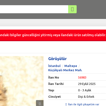
ndaki bilgiler güncelliğini yitirmiş veya ilandaki ürün satılmış olabilir.
Görüşülür
İstanbul
Maltepe
Küçükyalı Merkez Mah.
İlan No
56983
İlan Tarihi
29 Eylül 2025
Yaşı
0 - 3 Aylık
Cinsiyet
Dişi & Erkek
İlan ile ilgili şikayetim var