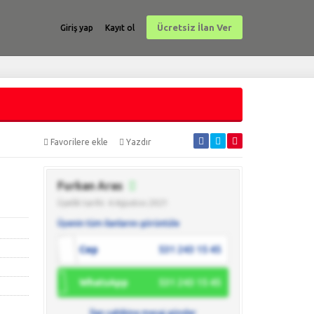
Ücretsiz İlan Ver
Giriş yap
Kayıt ol
Favorilere ekle
Yazdır
Furkan Aras
Üyelik tarihi: 4 Ağustos 2021
Üyenin tüm ilanlarını görüntüle
Cep
531 243 15 45
WhatsApp
531 243 15 45
İlan sahibine mesaj gönder