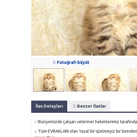
Fotoğrafı büyüt
İlan Detayları
Benzer İlanlar
✅Bünyemizde çalışan veteriner hekimlerimiz tarafından 
✅Tüm EVRAKLARI olan Yasal bir işletmeyiz bir birin