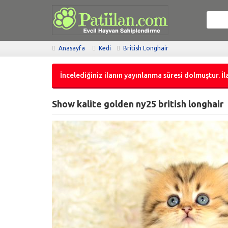
Anasayfa
Kedi
British Longhair
İncelediğiniz ilanın yayınlanma süresi dolmuştur. İla
Show kalite golden ny25 british longhair