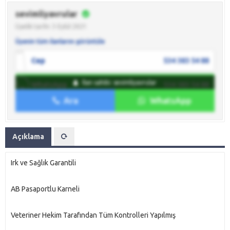
sevimliyavrular
Üyelik tarihi: 3 Eylül 2021
Üyenin tüm ilanlarını görüntüle
Cep
534 383 54 88
İlan sahibi: sevimliyavrular
WhatsApp
534 383 54 88
Ara
WhatsApp
İlan sahibine mesaj gönder
Açıklama
Irk ve Sağlık Garantili
AB Pasaportlu Karneli
Veteriner Hekim Tarafından Tüm Kontrolleri Yapılmış