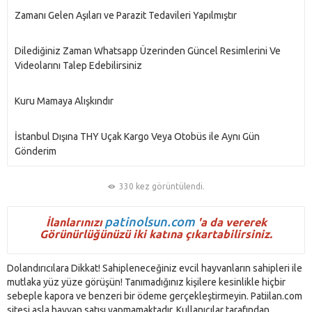
Zamanı Gelen Aşıları ve Parazit Tedavileri Yapılmıştır
Dilediğiniz Zaman Whatsapp Üzerinden Güncel Resimlerini Ve
Videolarını Talep Edebilirsiniz
Kuru Mamaya Alışkındır
İstanbul Dışına THY Uçak Kargo Veya Otobüs ile Aynı Gün
Gönderim
330 kez görüntülendi.
patinolsun.com
İlanlarınızı
'a da vererek
Görünürlüğünüzü iki katına çıkartabilirsiniz.
Dolandırıcılara Dikkat! Sahipleneceğiniz evcil hayvanların sahipleri ile
mutlaka yüz yüze görüşün! Tanımadığınız kişilere kesinlikle hiçbir
sebeple kapora ve benzeri bir ödeme gerçekleştirmeyin. Patiilan.com
sitesi asla hayvan satışı yapmamaktadır. Kullanıcılar tarafından