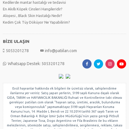
Kedilerde mantar hastalığı ve tedavisi
En Akıllı Köpek Cinsleri Hangileridir?
Alopesi , Black Skin Hastalığı Nedir?
Kedim Çok Tüy Döküyor Ne Yapabilirim?
BİZE ULAŞIN
5053201278
info@patiilan.com
Whatsapp Destek: 5053201278
Evcil hayvanlar hakkında ırk bilgileri ile ücretsiz olarak, sahiplendirme
ilanlarına yer veririz. Satış yapan yerlerin, 5199 sayılı Kanuna dayalı olarak
GIDA, TARIM ve HAYVANCILIK BAKANLIĞI Ruhsat ve Kontrollerine tabi olması
gerekiyor. patiilan.com olarak "hayvan satışı, üretimi, aracılık, bulundurma
veya komisyonculuk" yapmamaktayız.5199 sayılı Hayvanları Koruma
Kanunu'nun, 14. Madde L Bendi ve 22.10.2014 tarihli 367 sayılı Tarım ve
Orman Bakanlığı 4. Bölge İzmir Şube Müdürlüğü'nün yazısı gereği Pitbull
Terrier, Japanese Tosa, Dogo Argentino ve Fila Brasileiro ile bu ırkların
melezlerinin, sitemizde satışı, sahiplendirilmesi, sergilenmesi, reklamı, takası