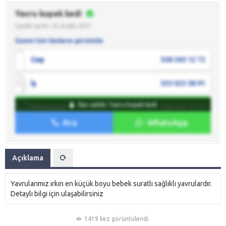
Yavru kopek kedi
Üyelik tarihi: 20 Aralık 2021
Üyenin tüm ilanlarını görüntüle
Cep
538 265 12 72
İş
533 023 58 91
İlan sahibi: Yavru kopek kedi
WhatsApp
538 265 12 72
Ara
WhatsApp
İlan sahibine mesaj gönder
Açıklama
Yavrularımız ırkın en küçük boyu bebek suratlı sağlıklı yavrulardır.
Detaylı bilgi için ulaşabilirsiniz
1419 kez görüntülendi.