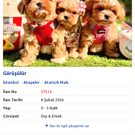
Görüşülür
İstanbul
Ataşehir
Atatürk Mah.
İlan No
57514
İlan Tarihi
6 Şubat 2026
Yaşı
0 - 3 Aylık
Cinsiyet
Dişi & Erkek
İlan ile ilgili şikayetim var