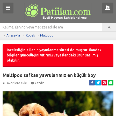
Anasayfa
Köpek
Maltipoo
İncelediğiniz ilanın yayınlanma süresi dolmuştur. İlandaki
bilgiler güncelliğini yitirmiş veya ilandaki ürün satılmış
olabilir.
Maltipoo safkan yavrularımız en küçük boy
Favorilere ekle
Yazdır