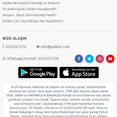
Kedilerde mantar hastalığı ve tedavisi
En Akıllı Köpek Cinsleri Hangileridir?
Alopesi , Black Skin Hastalığı Nedir?
Kedim Çok Tüy Döküyor Ne Yapabilirim?
BİZE ULAŞIN
5053201278
info@patiilan.com
Whatsapp Destek: 5053201278
Evcil hayvanlar hakkında ırk bilgileri ile ücretsiz olarak, sahiplendirme
ilanlarına yer veririz. Satış yapan yerlerin, 5199 sayılı Kanuna dayalı olarak
GIDA, TARIM ve HAYVANCILIK BAKANLIĞI Ruhsat ve Kontrollerine tabi olması
gerekiyor. patiilan.com olarak "hayvan satışı, üretimi, aracılık, bulundurma
veya komisyonculuk" yapmamaktayız.5199 sayılı Hayvanları Koruma
Kanunu'nun, 14. Madde L Bendi ve 22.10.2014 tarihli 367 sayılı Tarım ve
Orman Bakanlığı 4. Bölge İzmir Şube Müdürlüğü'nün yazısı gereği Pitbull
Terrier, Japanese Tosa, Dogo Argentino ve Fila Brasileiro ile bu ırkların