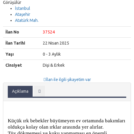
Görüşülür
İstanbul
Ataşehir
Atatürk Mah.
İlan No
37524
İlan Tarihi
22 Nisan 2025
Yaşı
0 - 3 Aylık
Cinsiyet
Dişi & Erkek
İlan ile ilgili şikayetim var
Açıklama
Küçük ırk bebekler büyümeyen ev ortamında bakımları
oldukça kolay olan ırklar arasında yer alırlar.
Tüy dökmemesi ve koku yapmaması en önemli