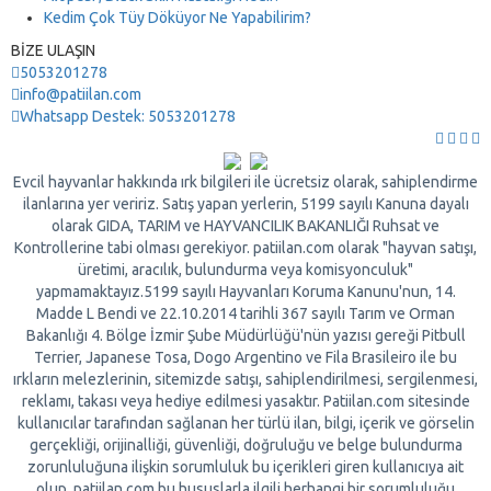
Kedim Çok Tüy Döküyor Ne Yapabilirim?
BİZE ULAŞIN
5053201278
info@patiilan.com
Whatsapp Destek: 5053201278
Evcil hayvanlar hakkında ırk bilgileri ile ücretsiz olarak, sahiplendirme
ilanlarına yer veririz. Satış yapan yerlerin, 5199 sayılı Kanuna dayalı
olarak GIDA, TARIM ve HAYVANCILIK BAKANLIĞI Ruhsat ve
Kontrollerine tabi olması gerekiyor. patiilan.com olarak "hayvan satışı,
üretimi, aracılık, bulundurma veya komisyonculuk"
yapmamaktayız.5199 sayılı Hayvanları Koruma Kanunu'nun, 14.
Madde L Bendi ve 22.10.2014 tarihli 367 sayılı Tarım ve Orman
Bakanlığı 4. Bölge İzmir Şube Müdürlüğü'nün yazısı gereği Pitbull
Terrier, Japanese Tosa, Dogo Argentino ve Fila Brasileiro ile bu
ırkların melezlerinin, sitemizde satışı, sahiplendirilmesi, sergilenmesi,
reklamı, takası veya hediye edilmesi yasaktır. Patiilan.com sitesinde
kullanıcılar tarafından sağlanan her türlü ilan, bilgi, içerik ve görselin
gerçekliği, orijinalliği, güvenliği, doğruluğu ve belge bulundurma
zorunluluğuna ilişkin sorumluluk bu içerikleri giren kullanıcıya ait
olup, patiilan.com bu hususlarla ilgili herhangi bir sorumluluğu