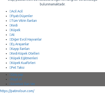
bulunmamaktadır.
Acil Acil
Fiyatı Düşenler
Tüm Vitrin İlanları
Kedi
Köpek
At
Diğer Evcil Hayvanlar
Eş Arayanlar
Kayıp İlanları
Kedi Köpek Otelleri
Köpek Eğitmenleri
Köpek Kuaförleri
Pet Taksi
Giriş yap
Kayıt ol
Ücretsiz İlan Ver
https://patinolsun.com/