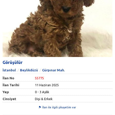
Görüşülür
İstanbul
Beylikdüzü
Gürpınar Mah.
İlan No
55775
İlan Tarihi
11 Haziran 2025
Yaşı
0 - 3 Aylık
Cinsiyet
Dişi & Erkek
İlan ile ilgili şikayetim var