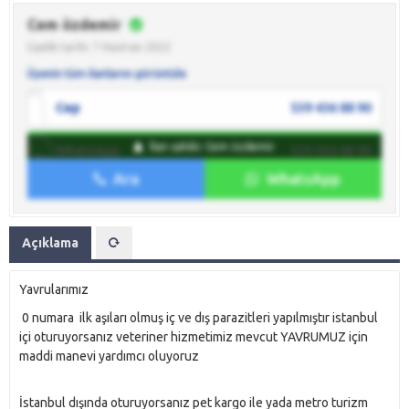
Cem özdemir
Üyelik tarihi: 7 Haziran 2022
Üyenin tüm ilanlarını görüntüle
Cep
539 436 88 90
İlan sahibi: Cem özdemir
WhatsApp
539 436 88 90
Ara
WhatsApp
İlan sahibine mesaj gönder
Açıklama
Yavrularımız
0 numara ilk aşıları olmuş iç ve dış parazitleri yapılmıştır istanbul
içi oturuyorsanız veteriner hizmetimiz mevcut YAVRUMUZ için
maddi manevi yardımcı oluyoruz
İstanbul dışında oturuyorsanız pet kargo ile yada metro turizm