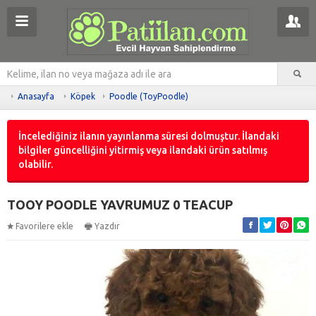
Anasayfa
Köpek
Poodle (ToyPoodle)
İncelediğiniz ilanın yayınlanma süresi dolmuştur. İlandaki
bilgiler güncelliğini yitirmiş veya ilandaki ürün satılmış
olabilir.
TOOY POODLE YAVRUMUZ 0 TEACUP
Favorilere ekle
Yazdır