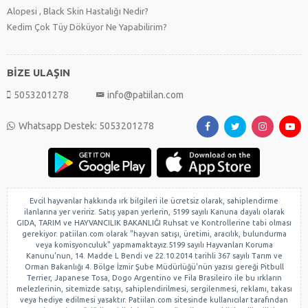
Alopesi , Black Skin Hastalığı Nedir?
Kedim Çok Tüy Döküyor Ne Yapabilirim?
BİZE ULAŞIN
5053201278
info@patiilan.com
Whatsapp Destek: 5053201278
Evcil hayvanlar hakkında ırk bilgileri ile ücretsiz olarak, sahiplendirme
ilanlarına yer veririz. Satış yapan yerlerin, 5199 sayılı Kanuna dayalı olarak
GIDA, TARIM ve HAYVANCILIK BAKANLIĞI Ruhsat ve Kontrollerine tabi olması
gerekiyor. patiilan.com olarak "hayvan satışı, üretimi, aracılık, bulundurma
veya komisyonculuk" yapmamaktayız.5199 sayılı Hayvanları Koruma
Kanunu'nun, 14. Madde L Bendi ve 22.10.2014 tarihli 367 sayılı Tarım ve
Orman Bakanlığı 4. Bölge İzmir Şube Müdürlüğü'nün yazısı gereği Pitbull
Terrier, Japanese Tosa, Dogo Argentino ve Fila Brasileiro ile bu ırkların
melezlerinin, sitemizde satışı, sahiplendirilmesi, sergilenmesi, reklamı, takası
veya hediye edilmesi yasaktır. Patiilan.com sitesinde kullanıcılar tarafından