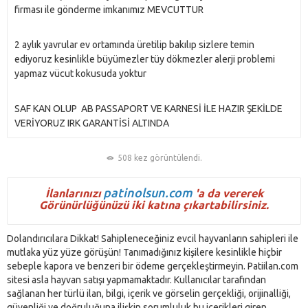
firması ile gönderme imkanımız MEVCUTTUR
2 aylık yavrular ev ortamında üretilip bakılıp sizlere temin
ediyoruz kesinlikle büyümezler tüy dökmezler alerji problemi
yapmaz vücut kokusuda yoktur
SAF KAN OLUP AB PASSAPORT VE KARNESİ İLE HAZIR ŞEKİLDE
VERİYORUZ IRK GARANTİSİ ALTINDA
508 kez görüntülendi.
patinolsun.com
İlanlarınızı
'a da vererek
Görünürlüğünüzü iki katına çıkartabilirsiniz.
Dolandırıcılara Dikkat! Sahipleneceğiniz evcil hayvanların sahipleri ile
mutlaka yüz yüze görüşün! Tanımadığınız kişilere kesinlikle hiçbir
sebeple kapora ve benzeri bir ödeme gerçekleştirmeyin. Patiilan.com
sitesi asla hayvan satışı yapmamaktadır. Kullanıcılar tarafından
sağlanan her türlü ilan, bilgi, içerik ve görselin gerçekliği, orijinalliği,
güvenliği ve doğruluğuna ilişkin sorumluluk bu içerikleri giren