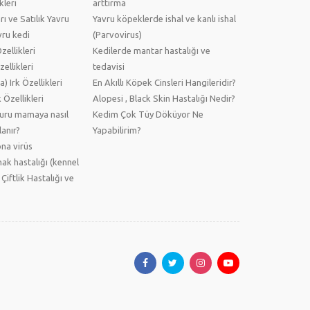
kleri
arttırma
arı ve Satılık Yavru
Yavru köpeklerde ishal ve kanlı ishal
vru kedi
(Parvovirus)
ellikleri
Kedilerde mantar hastalığı ve
ellikleri
tedavisi
) Irk Özellikleri
En Akıllı Köpek Cinsleri Hangileridir?
 Özellikleri
Alopesi , Black Skin Hastalığı Nedir?
kuru mamaya nasıl
Kedim Çok Tüy Döküyor Ne
anır?
Yapabilirim?
na virüs
ak hastalığı (kennel
 Çiftlik Hastalığı ve