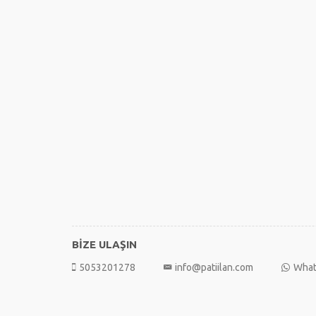
BİZE ULAŞIN
5053201278
info@patiilan.com
What