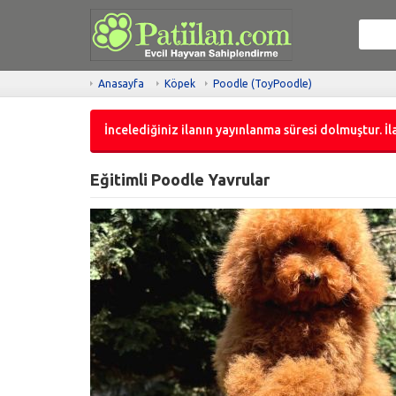
Anasayfa
Köpek
Poodle (ToyPoodle)
İncelediğiniz ilanın yayınlanma süresi dolmuştur. İla
Eğitimli Poodle Yavrular