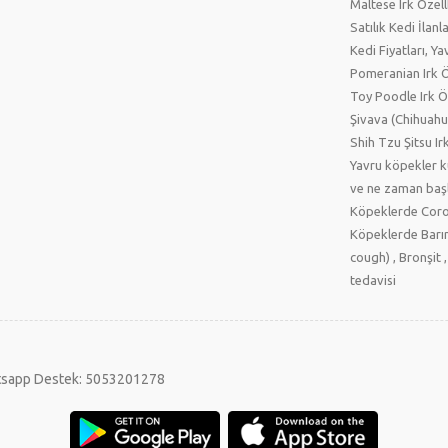
Maltese Irk Özell
Satılık Kedi İlanl
Kedi Fiyatları, Ya
Pomeranian Irk Öz
Toy Poodle Irk Öz
Şivava (Chihuahua
Shih Tzu Şitsu Irk
Yavru köpekler 
ve ne zaman başl
Köpeklerde Coro
Köpeklerde Barın
cough) , Bronşit ,
tedavisi
sapp Destek: 5053201278