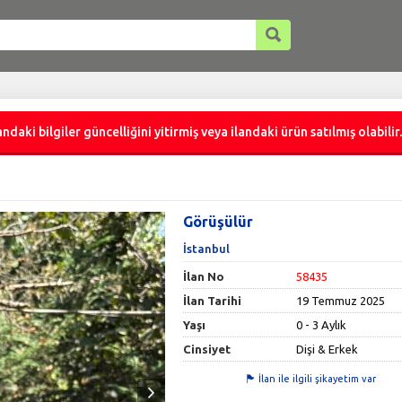
ndaki bilgiler güncelliğini yitirmiş veya ilandaki ürün satılmış olabilir.
Görüşülür
İstanbul
İlan No
58435
İlan Tarihi
19 Temmuz 2025
Yaşı
0 - 3 Aylık
Cinsiyet
Dişi & Erkek
İlan ile ilgili şikayetim var