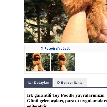
Fotoğrafı büyüt
İlan Detayları
Benzer İlanlar
Irk garantili Toy Poodle yavrularımızın
Günü gelen aşıları, parazit uygulamaları
edilecektir.