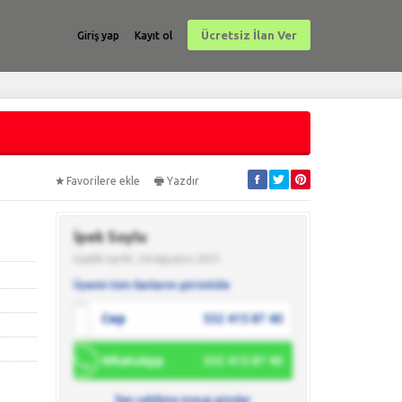
Ücretsiz İlan Ver
Giriş yap
Kayıt ol
Favorilere ekle
Yazdır
İpek Soylu
Üyelik tarihi: 24 Ağustos 2021
Üyenin tüm ilanlarını görüntüle
Cep
532 415 87 40
WhatsApp
532 415 87 40
İlan sahibine mesaj gönder